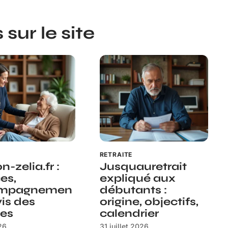
sur le site
S
RETRAITE
-zelia.fr :
Jusquauretrait
es,
expliqué aux
mpagnemen
débutants :
vis des
origine, objectifs,
les
calendrier
26
31 juillet 2026