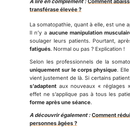
A lire en complément :
Comment abaiss
transférase élevée ?
La somatopathie, quant à elle, est une 
Il n’y a
aucune manipulation musculair
soulager leurs patients. Pourtant, apr
fatigués
. Normal ou pas ? Explication !
Selon les professionnels de la somato
uniquement sur le corps physique
. Ell
vient justement de là. Si certains patien
s’adaptent
aux nouveaux « réglages ».
effet ne s’applique pas à tous les pati
forme après une séance
.
A découvrir également :
Comment réduir
personnes âgées ?