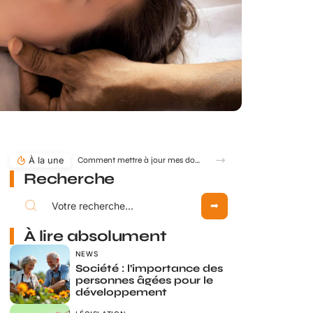
À la une
Comment mettre à jour mes données retraite via mon compte Agirc Arrco par France Connect ?
Recherche
À lire absolument
NEWS
Société : l’importance des
personnes âgées pour le
développement