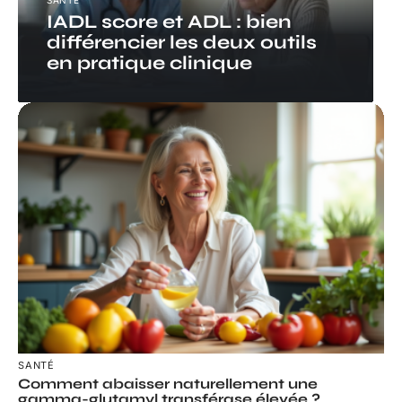
SANTÉ
IADL score et ADL : bien
différencier les deux outils
en pratique clinique
SANTÉ
Comment abaisser naturellement une
gamma-glutamyl transférase élevée ?