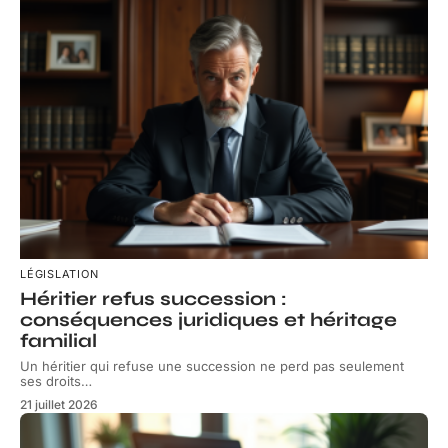
LÉGISLATION
Héritier refus succession :
conséquences juridiques et héritage
familial
Un héritier qui refuse une succession ne perd pas seulement
ses droits
…
21 juillet 2026