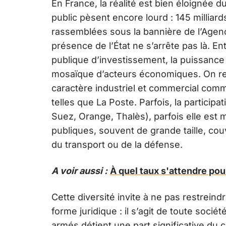
En France, la réalité est bien éloignée du
public pèsent encore lourd : 145 milliard
rassemblées sous la bannière de l’Agence
présence de l’État ne s’arrête pas là. En
publique d’investissement, la puissance 
mosaïque d’acteurs économiques. On ret
caractère industriel et commercial com
telles que La Poste. Parfois, la participat
Suez, Orange, Thalès), parfois elle es
publiques, souvent de grande taille, cou
du transport ou de la défense.
A voir aussi :
À quel taux s'attendre pour
Cette diversité invite à ne pas restreind
forme juridique : il s’agit de toute sociét
armés détient une part significative du ca