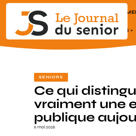
EQUIPEME
SENIORS
SENIORS
Ce qui disting
vraiment une e
publique aujou
6 mai 2026