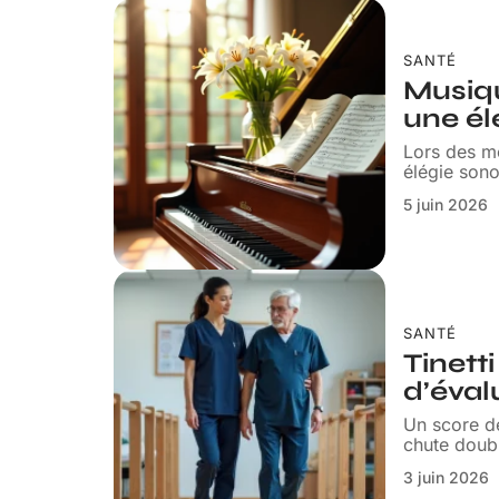
SANTÉ
Musiqu
une él
Lors des m
élégie son
5 juin 2026
SANTÉ
Tinett
d’éval
Un score de
chute doub
3 juin 2026