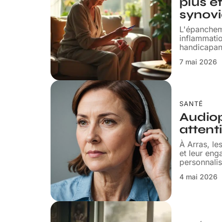
plus e
synov
L'épanchem
inflammatio
handicapant
7 mai 2026
SANTÉ
Audiop
attent
À Arras, le
et leur en
personnalis
4 mai 2026