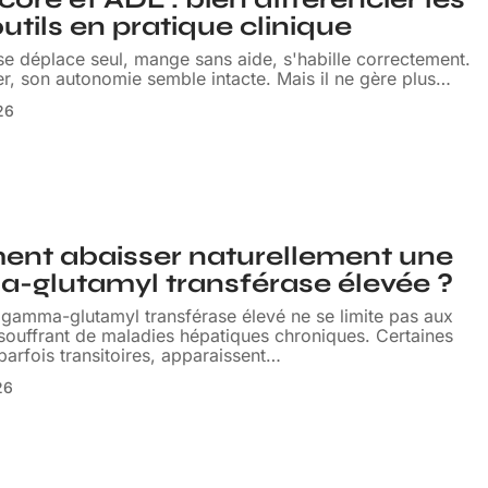
utils en pratique clinique
se déplace seul, mange sans aide, s'habille correctement.
er, son autonomie semble intacte. Mais il ne gère plus
…
026
nt abaisser naturellement une
-glutamyl transférase élevée ?
 gamma-glutamyl transférase élevé ne se limite pas aux
souffrant de maladies hépatiques chroniques. Certaines
 parfois transitoires, apparaissent
…
26