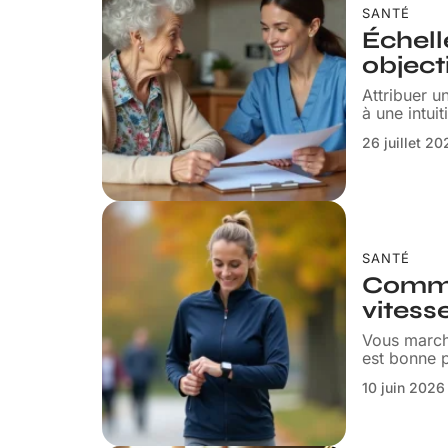
SANTÉ
Échel
object
Attribuer u
à une intui
26 juillet 2
SANTÉ
Commen
vitess
Vous marche
est bonne p
10 juin 2026